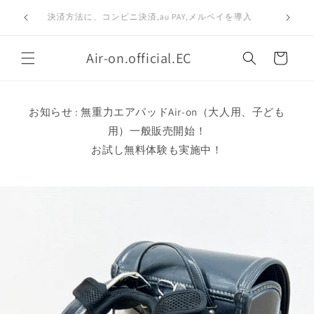
コンテ
と払い（ペイ
ンツに
決済方法に、コンビニ決済,au PAY,メルペイを導入
進む
カ
Air-on.official.EC
ー
ト
お知らせ : 無重力エアパッドAir-on（大人用、子ども
用）一般販売開始！
お試し無料体験も実施中！