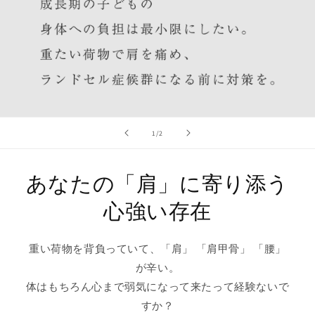
の
1
/
2
あなたの「肩」に寄り添う
心強い存在
重い荷物を背負っていて、「肩」 「肩甲骨」 「腰」
が辛い。
体はもちろん心まで弱気になって来たって経験ないで
すか？